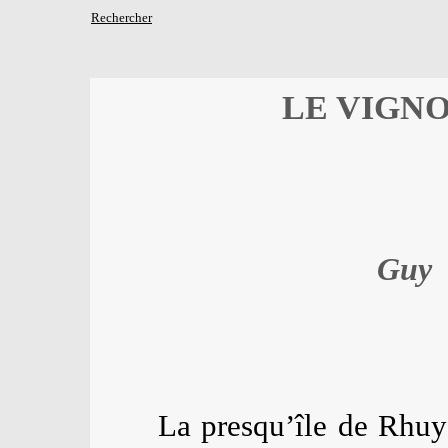
*
Rechercher
L
E VIGN
Guy
La presqu’île de Rhuys