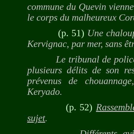
commune du Quevin viennen
le corps du malheureux Cord
(p. 51)
Une chalou
Kervignac, par mer, sans êt
Le tribunal de police s'
plusieurs délits de son re
prévenus de chouannage,
Keryado.
(p. 52)
Rassembl
sujet
.
Différents avis éta