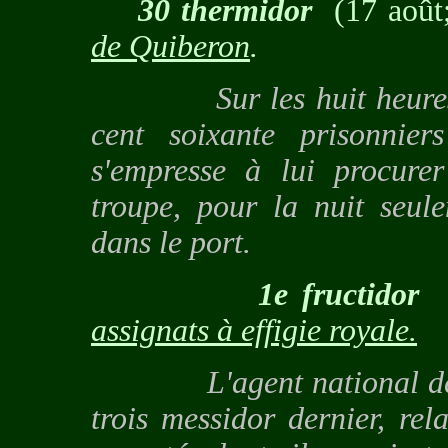
30 thermidor
(17 août
de Quiberon
.
Sur les huit heures ar
cent soixante prisonnie
s'empresse à lui procurer
troupe, pour la nuit seule
dans le port.
1e fructidor
assignats à effigie royale.
L'agent national dépose
trois messidor dernier, rel