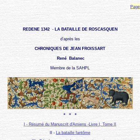
*
Page
REDENE
1342
-
LA BATAILLE DE ROSCASQUEN
d’après les
CHRONIQUES DE JEAN FROISSART
René
Balanec
Membre de la SAHPL
* * *
I - Résumé du Manuscrit d'Amiens -Livre I, Tome II
II -
La bataille fantôme