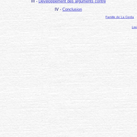
III -
Développement des arguments contre
IV -
Conclusion
Famille de La Cerda
Lir