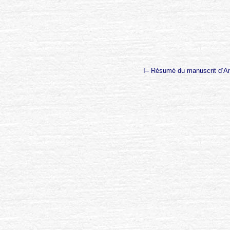
I–
Résumé
du manuscrit d’Am